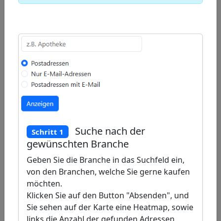
Draw
a
Draw
polygon
a
Draw
rectangle
a
Edit
circle
layers
Delete
layers
Suche nach der
Schritt 1
gewünschten Branche
Geben Sie die Branche in das Suchfeld ein,
von den Branchen, welche Sie gerne kaufen
möchten.
Klicken Sie auf den Button "Absenden", und
Sie sehen auf der Karte eine Heatmap, sowie
links die Anzahl der gefunden Adressen