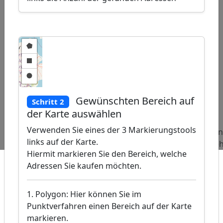
ap
Gewünschten Bereich auf
Schritt 2
�
der Karte auswählen
/
Verwenden Sie eines der 3 Markierungstools
Beliebte
Adressen
Adressen
Adressen
links auf der Karte.
Abfragen:
Golfplätze
Berufsberatungen
Unterne
Hiermit markieren Sie den Bereich, welche
Adressen Sie kaufen möchten.
1. Polygon: Hier können Sie im
Punktverfahren einen Bereich auf der Karte
markieren.