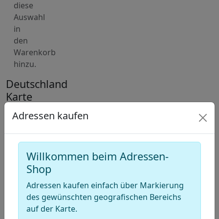
diese
Auswahl
in
den
Warenkorb
hinzu.
Deutschland
Karte
für
Adressen kaufen
Adressen
von
Kanalreiniger
Willkommen beim Adressen-
(Rohrreiniger)
Shop
+
Adressen kaufen einfach über Markierung
des gewünschten geografischen Bereichs
−
auf der Karte.