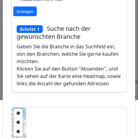
Suche nach der
Schritt 1
gewünschten Branche
Geben Sie die Branche in das Suchfeld ein,
von den Branchen, welche Sie gerne kaufen
ap
möchten.
�
Klicken Sie auf den Button "Absenden", und
/
Sie sehen auf der Karte eine Heatmap, sowie
Beliebte
Adressen
Adressen
Adress
links die Anzahl der gefunden Adressen
Abfragen:
Automobilclubs
Sonnenschutz
Thai
Restaur