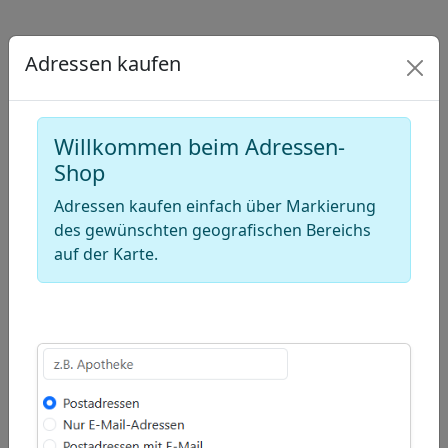
Draw
a
Draw
Adressen kaufen
polygon
a
Draw
rectangle
a
Edit
circle
layers
Delete
Willkommen beim Adressen-
layers
Shop
Adressen kaufen einfach über Markierung
des gewünschten geografischen Bereichs
auf der Karte.