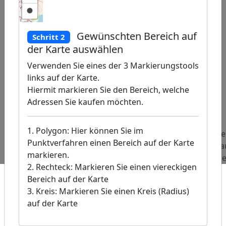
Gewünschten Bereich auf
Schritt 2
der Karte auswählen
Verwenden Sie eines der 3 Markierungstools
links auf der Karte.
Hiermit markieren Sie den Bereich, welche
flet
|
©
treetMap
Adressen Sie kaufen möchten.
butors, �
sis-DE /
2024
1. Polygon: Hier können Sie im
Beliebte
Adressen
Adressen
Adress
Punktverfahren einen Bereich auf der Karte
Abfragen:
Tierhandlungen
Kunstgalerien
Hochba
markieren.
Untern
2. Rechteck: Markieren Sie einen viereckigen
Bereich auf der Karte
3. Kreis: Markieren Sie einen Kreis (Radius)
auf der Karte