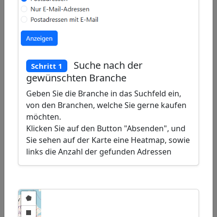
Draw
a
Draw
polygon
a
Draw
rectangle
a
Edit
circle
Suche nach der
Schritt 1
layers
Delete
gewünschten Branche
layers
Geben Sie die Branche in das Suchfeld ein,
von den Branchen, welche Sie gerne kaufen
möchten.
Klicken Sie auf den Button "Absenden", und
Sie sehen auf der Karte eine Heatmap, sowie
links die Anzahl der gefunden Adressen