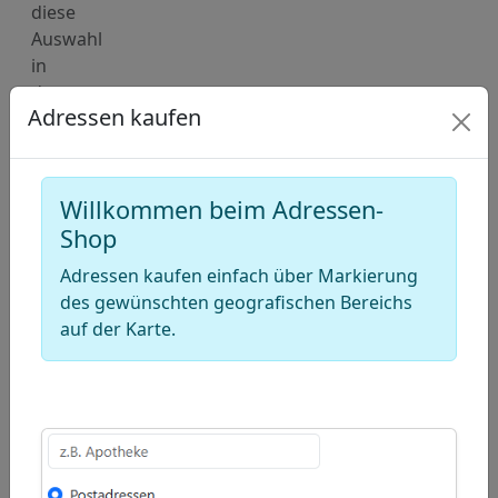
diese
Auswahl
in
den
Adressen kaufen
Warenkorb
hinzu.
Deutschland
Willkommen beim Adressen-
Karte
Shop
für
Adressen
Adressen kaufen einfach über Markierung
des gewünschten geografischen Bereichs
von
auf der Karte.
Pferdepensionen
(Reitstall)
+
−