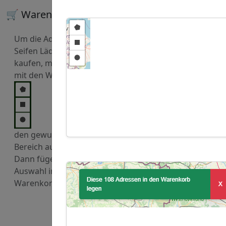
🛒 Warenkorb
Um die Adressen von
Seifen Läden zu
kaufen, markieren Sie
mit den Werkzeugen
den gewuenschten
Bereich auf der Karte.
Dann fügen Sie diese
Auswahl in den
Warenkorb hinzu.