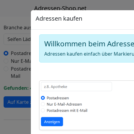
Adressen-Shop.net
Adressen kaufen
Deutschland Karte 
Branche auswählen
Willkommen beim Adress
+
−
Postadressen
Adressen kaufen einfach über Markieru
Nur E-Mail-Adressen
Draw
Postadressen mit E-
a
Draw
Mail
polygon
a
Draw
Gefunden: 406 Adressen
rectangle
a
Edit
circle
Auf Karte zeigen
layers
Delete
layers