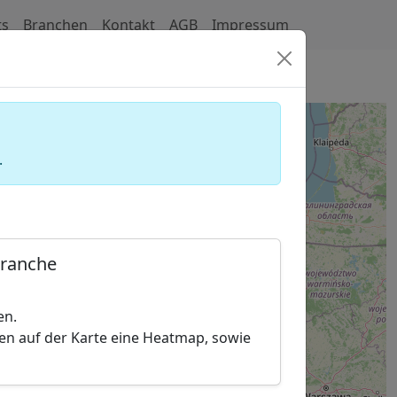
ts
Branchen
Kontakt
AGB
Impressum
hirlpoolanbieter)
.
Branche
en.
hen auf der Karte eine Heatmap, sowie