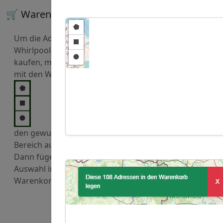
🛒 Warenkorb
Um die Adressen von
Whirlpool-Händler zu
kaufen, markieren Sie
mit den Werkzeugen
den gewuenschten
Bereich auf der Karte.
Dann fügen Sie diese
Auswahl in den
Warenkorb hinzu.