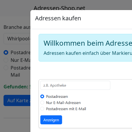
Adressen-Shop.net
Adressen kaufen
Deutschland Karte
Branche auswählen
Willkommen beim Adress
+
−
Postadressen
Adressen kaufen einfach über Markieru
Nur E-Mail-Adressen
Draw
Postadressen mit E-
a
Draw
Mail
polygon
a
Draw
Gefunden: 571 Adressen
rectangle
a
Edit
circle
Auf Karte zeigen
layers
Delete
layers