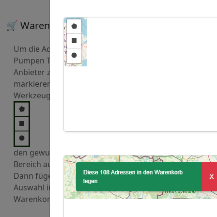
🛒 Warenkorb
Um die Adressen von
Pumpen Technik und
Anbieter zu kaufen,
markieren Sie mit den
Werkzeugen
den gewuenschten
Bereich auf der Karte.
Dann fügen Sie diese
Auswahl in den
Warenkorb hinzu.