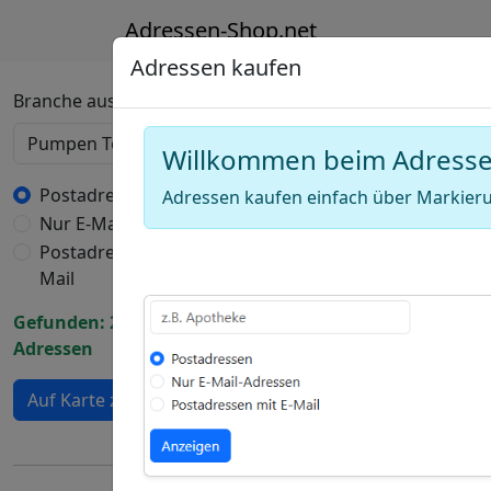
Adressen-Shop.net
Adressen kaufen
Deutschland Karte
Branche auswählen
Willkommen beim Adress
+
−
Postadressen
Adressen kaufen einfach über Markieru
Nur E-Mail-Adressen
Draw
Postadressen mit E-
a
Draw
Mail
polygon
a
Draw
Gefunden: 2763
rectangle
a
Adressen
Edit
circle
layers
Delete
Auf Karte zeigen
layers