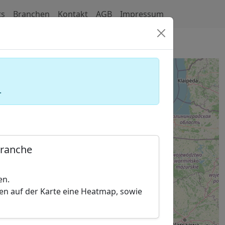
ts
Branchen
Kontakt
AGB
Impressum
 Anbieter (Pumpentechnik)
.
Branche
en.
hen auf der Karte eine Heatmap, sowie