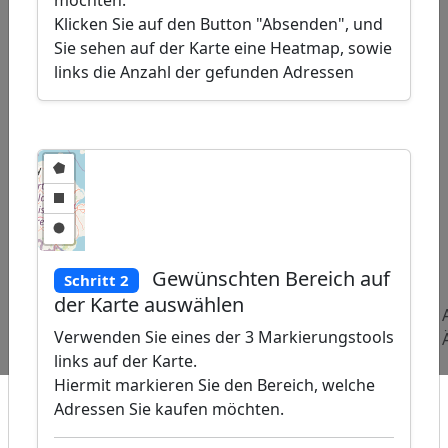
Klicken Sie auf den Button "Absenden", und
Sie sehen auf der Karte eine Heatmap, sowie
links die Anzahl der gefunden Adressen
ap
�
Gewünschten Bereich auf
Schritt 2
/
der Karte auswählen
Beliebte
Adressen
Adressen
Verwenden Sie eines der 3 Markierungstools
Abfragen:
Computersicherheits-
Teppichhändler
links auf der Karte.
Unternehmen
Hiermit markieren Sie den Bereich, welche
Adressen Sie kaufen möchten.