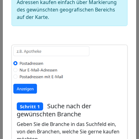
−
Adressen kaufen einfach über Markierung
des gewünschten geografischen Bereichs
Draw
auf der Karte.
a
Draw
polygon
a
Draw
rectangle
a
Edit
circle
layers
Delete
layers
Suche nach der
Schritt 1
gewünschten Branche
Geben Sie die Branche in das Suchfeld ein,
von den Branchen, welche Sie gerne kaufen
möchten.