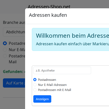
Adressen-Shop.net
Adressen kaufen
Deutschland Kart
Branche auswählen
Willkommen beim Adress
+
−
Postadressen
Adressen kaufen einfach über Markieru
Nur E-Mail-Adressen
Draw
Postadressen mit E-
a
Draw
Mail
polygon
a
Draw
Gefunden: 418 Adressen
rectangle
a
Edit
circle
Auf Karte zeigen
layers
Delete
layers