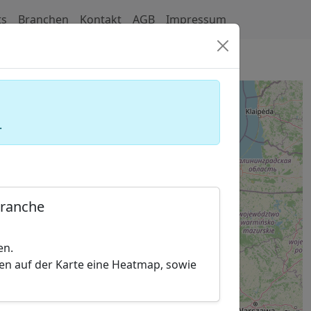
ts
Branchen
Kontakt
AGB
Impressum
ehmen
.
Branche
en.
hen auf der Karte eine Heatmap, sowie