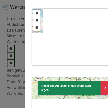
🛒 Warenkorb
Um die Adressen von
Abdichtungsunternehmen
zu kaufen, markieren
Sie mit den
Werkzeugen
den gewuenschten
Bereich auf der Karte.
Dann fügen Sie diese
Auswahl in den
Warenkorb hinzu.