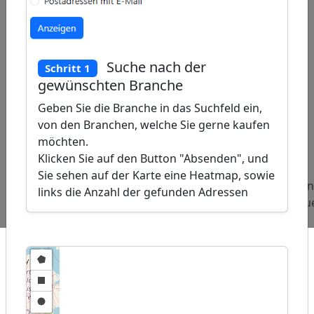
Suche nach der
Schritt 1
gewünschten Branche
Geben Sie die Branche in das Suchfeld ein,
von den Branchen, welche Sie gerne kaufen
ap
möchten.
�
Klicken Sie auf den Button "Absenden", und
/
Sie sehen auf der Karte eine Heatmap, sowie
Beliebte
Adressen
Adressen
Adressen
links die Anzahl der gefunden Adressen
Abfragen:
Fast-Food-
Internetanbieter
Zaunbau
Restaurants