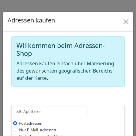
Draw
a
Draw
polygon
a
Draw
Adressen kaufen
rectangle
a
Edit
circle
layers
Delete
Willkommen beim Adressen-
layers
Shop
Adressen kaufen einfach über Markierung
des gewünschten geografischen Bereichs
auf der Karte.