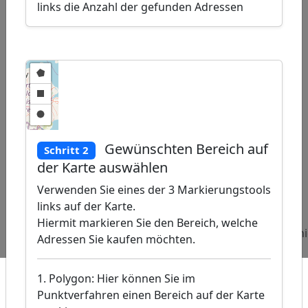
links die Anzahl der gefunden Adressen
Gewünschten Bereich auf
Schritt 2
©
der Karte auswählen
Map
, �
Verwenden Sie eines der 3 Markierungstools
 /
links auf der Karte.
Beliebte
Adressen
Adressen
Adressen
Hiermit markieren Sie den Bereich, welche
Abfragen:
Behörden
Seminaranbieter
Mülldeponi
Adressen Sie kaufen möchten.
1. Polygon: Hier können Sie im
Punktverfahren einen Bereich auf der Karte