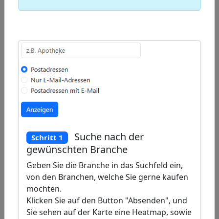
−
Draw
a
Draw
polygon
a
Draw
rectangle
a
Edit
circle
layers
Delete
layers
Suche nach der
Schritt 1
gewünschten Branche
Geben Sie die Branche in das Suchfeld ein,
von den Branchen, welche Sie gerne kaufen
möchten.
Klicken Sie auf den Button "Absenden", und
Sie sehen auf der Karte eine Heatmap, sowie