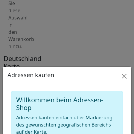
Sie
diese
Auswahl
in
den
Warenkorb
hinzu.
Deutschland
Karte
für
Adressen kaufen
Adressen
von
Versand-
Willkommen beim Adressen-
Dienste
Shop
(Paketdienst)
Adressen kaufen einfach über Markierung
des gewünschten geografischen Bereichs
+
auf der Karte.