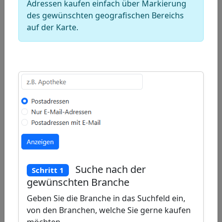
Adressen kaufen einfach über Markierung
Warenkorb
des gewünschten geografischen Bereichs
hinzu.
auf der Karte.
Deutschland
Karte für
Adressen
von
Putzfirmen
(Reinigungsunternehmen)
+
−
Draw
Suche nach der
Schritt 1
a
Draw
gewünschten Branche
polygon
a
Draw
Geben Sie die Branche in das Suchfeld ein,
rectangle
a
von den Branchen, welche Sie gerne kaufen
Edit
circle