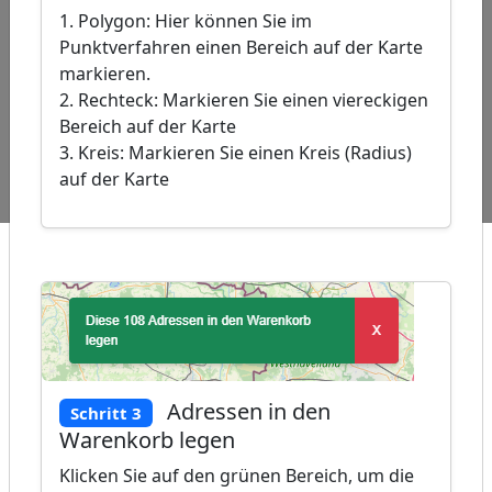
1. Polygon: Hier können Sie im
Punktverfahren einen Bereich auf der Karte
Leaflet
|
©
markieren.
OpenStreetMap
2. Rechteck: Markieren Sie einen viereckigen
contributors, �
GeoBasis-DE /
Bereich auf der Karte
BKG 2024
3. Kreis: Markieren Sie einen Kreis (Radius)
Beliebte
Adressen
Adressen
Adressen
auf der Karte
Abfragen:
Banken
Shishaladen
Baederstudio
Adressen in den
Schritt 3
Warenkorb legen
Klicken Sie auf den grünen Bereich, um die