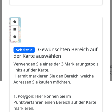
Gewünschten Bereich auf
ap
Schritt 2
�
der Karte auswählen
/
Verwenden Sie eines der 3 Markierungstools
Beliebte
Adressen
Adressen
Adre
links auf der Karte.
Abfragen:
Drechsler
Schmerztherapeuthen
Hobb
Hiermit markieren Sie den Bereich, welche
Adressen Sie kaufen möchten.
1. Polygon: Hier können Sie im
Punktverfahren einen Bereich auf der Karte
markieren.