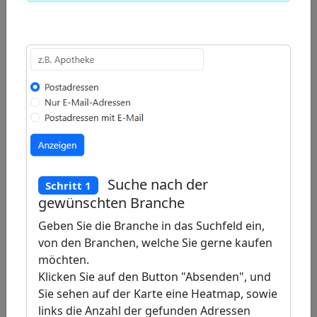
Draw
a
Draw
polygon
a
Draw
rectangle
a
Edit
circle
layers
Delete
layers
Suche nach der
Schritt 1
gewünschten Branche
Geben Sie die Branche in das Suchfeld ein,
von den Branchen, welche Sie gerne kaufen
möchten.
Klicken Sie auf den Button "Absenden", und
Sie sehen auf der Karte eine Heatmap, sowie
links die Anzahl der gefunden Adressen