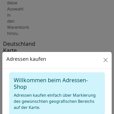
diese
Auswahl
in
den
Warenkorb
hinzu.
Deutschland
Karte
für
Adressen kaufen
Adressen
von
Druckereien
Willkommen beim Adressen-
(Druckgewerbe)
Shop
Adressen kaufen einfach über Markierung
+
des gewünschten geografischen Bereichs
−
auf der Karte.