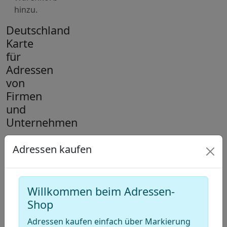
hinzu.
Deutschland
Karte
für
Adressen
von
Firmen
und
Unternehmen
+
Adressen kaufen
−
Draw
Willkommen beim Adressen-
a
Draw
Shop
polygon
a
Draw
Adressen kaufen einfach über Markierung