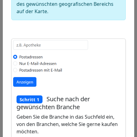
rectangle
a
des gewünschten geografischen Bereichs
Edit
auf der Karte.
circle
layers
Delete
layers
Suche nach der
Schritt 1
gewünschten Branche
Geben Sie die Branche in das Suchfeld ein,
von den Branchen, welche Sie gerne kaufen
möchten.