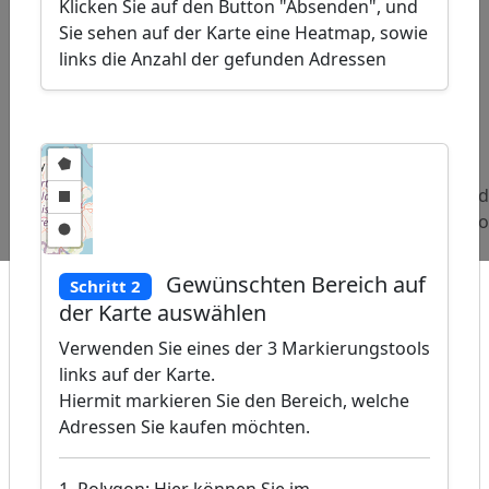
Klicken Sie auf den Button "Absenden", und
Sie sehen auf der Karte eine Heatmap, sowie
links die Anzahl der gefunden Adressen
ap
�
/
Beliebte
Adressen
Adressen
Ad
Abfragen:
Blumenhändler
Forschungsinstitute
Ko
Gewünschten Bereich auf
Schritt 2
der Karte auswählen
Verwenden Sie eines der 3 Markierungstools
links auf der Karte.
Hiermit markieren Sie den Bereich, welche
Adressen Sie kaufen möchten.